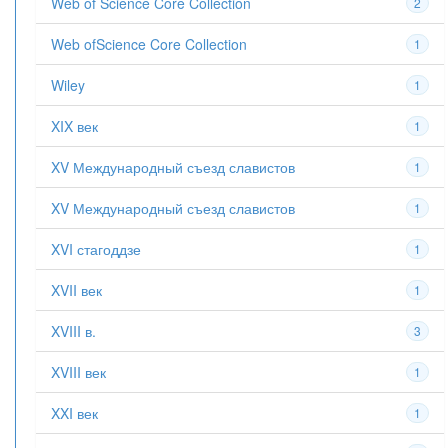
Web of Science Core Collection
2
Web ofScience Core Collection
1
Wiley
1
XIX век
1
XV Международный съезд славистов
1
XV Международный съезд славистов
1
XVI стагоддзе
1
XVII век
1
XVIII в.
3
XVIII век
1
XXI век
1