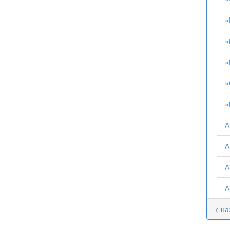
«
«
«
«
«
А
А
А
А
< на