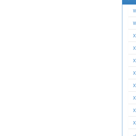
W
W
X
X
X
X
X
X
X
X
«