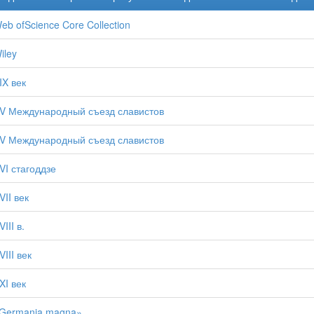
eb ofScience Core Collection
iley
IX век
V Международный съезд славистов
V Международный съезд славистов
VI стагоддзе
VII век
VIII в.
VIII век
XI век
Germania magna»