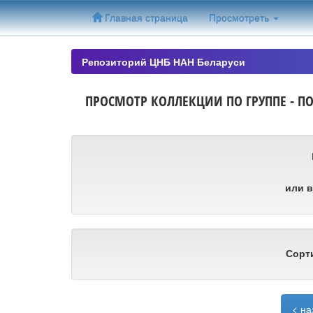
Skip
Главная страница
Просмотреть
navigation
Репозиторий ЦНБ НАН Беларуси
ПРОСМОТР КОЛЛЕКЦИИ ПО ГРУППЕ - П
или в
Сорт
< на