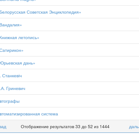
Белорусская Советская Энциклопедия»
Вандалия»
Книжная летопись»
Сатирикон»
Юрьевская дань»
. Станкевіч
.А. Гриневич
втографы
втоматизированная система
зад
Отображение результатов 33 до 52 из 1444
даль