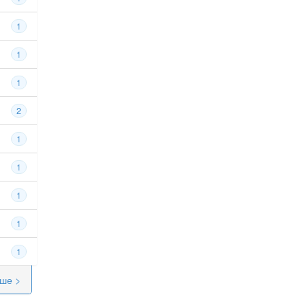
1
1
1
2
1
1
1
1
1
ше >