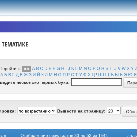
О ТЕМАТИКЕ
Перейти к:
A
B
C
D
E
F
G
H
I
J
K
L
M
N
O
P
Q
R
S
T
U
V
W
X
Y
0-9
А
Б
В
Г
Д
Е
Ж
З
И
Й
К
Л
М
Н
О
П
Р
С
Т
У
Ф
Х
Ц
Ч
Ш
Щ
Ъ
Ы
Ь
Э
Ю
Я
ведите несколько первых букв:
ировка:
Вывести на страницу:
зад
Отображение результатов 33 до 52 из 1444
даль