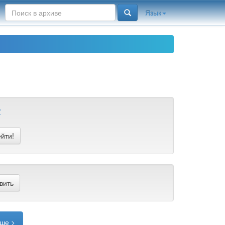
Язык
Z
ше >