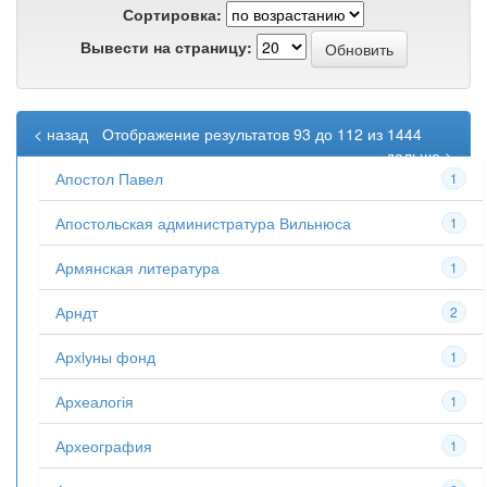
Сортировка:
Вывести на страницу:
< назад
Отображение результатов 93 до 112 из 1444
дальше >
Апостол Павел
1
Апостольская администратура Вильнюса
1
Армянская литература
1
Арндт
2
Архiуны фонд
1
Археалогія
1
Археография
1