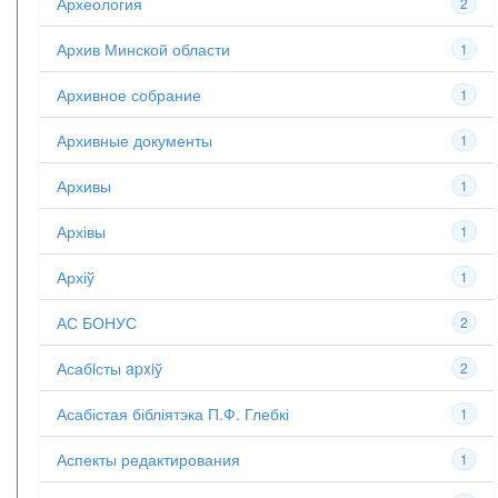
Археология
2
Архив Минской области
1
Архивное собрание
1
Архивные документы
1
Архивы
1
Архівы
1
Архіў
1
АС БОНУС
2
Асабiсты apxiў
2
Асабістая бібліятэка П.Ф. Глебкі
1
Аспекты редактирования
1