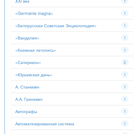
XXI век
1
«Germania magna»
1
«Белорусская Советская Энциклопедия»
1
«Вандалия»
1
«Книжная летопись»
1
«Сатирикон»
2
«Юрьевская дань»
1
А. Станкевіч
1
А.А. Гриневич
1
Автографы
1
Автоматизированная система
1