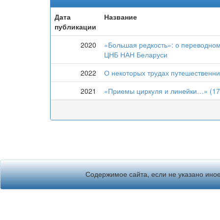
Дата
Название
публикации
2020
«Большая редкость»: о переводно
ЦНБ НАН Беларуси
2022
О некоторых трудах путешественни
2021
«Приемы циркуля и линейки…» (170
Содержимое сайта, если не указано иное