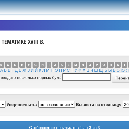
ТЕМАТИКЕ XVIII В.
B
C
D
E
F
G
H
I
J
K
L
M
N
O
P
Q
R
S
T
А
Б
В
Г
Д
Е
Ж
З
И
Й
К
Л
М
Н
О
П
Р
С
Т
У
Ф
Х
Ц
Ч
Ш
Щ
Ъ
Ы
Ь
Э
Ю
Я
 введите несколько первых букв:
Упорядочнить:
Вывести на страницу:
Отображение результатов 1 до 3 из 3