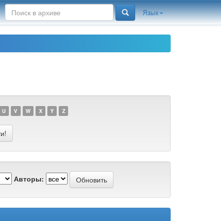
Язык
U
V
W
X
Y
Z
Авторы: