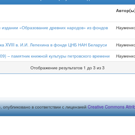
Автор(ы
м издании «Образование древних народов» из фондов
Науменко
ка XVIII в. И.И. Лепехина в фонде ЦНБ НАН Беларуси
Науменко
9) – памятник книжной культуры петровского времени
Науменко
Отображение результатов 1 до 3 из 3
, опубликовано в соответствии с лицензией
Creative Commons Attribu