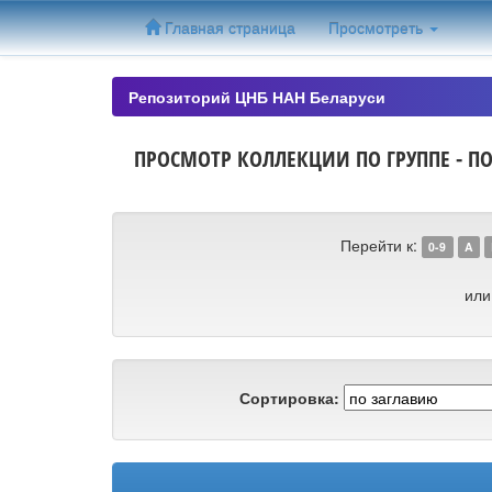
Skip
Главная страница
Просмотреть
navigation
Репозиторий ЦНБ НАН Беларуси
ПРОСМОТР КОЛЛЕКЦИИ ПО ГРУППЕ - ПО 
Перейти к:
0-9
A
или
Сортировка: