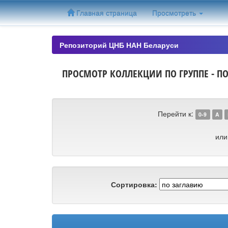
Skip
Главная страница
Просмотреть
navigation
Репозиторий ЦНБ НАН Беларуси
ПРОСМОТР КОЛЛЕКЦИИ ПО ГРУППЕ - П
Перейти к:
0-9
A
или
Сортировка: