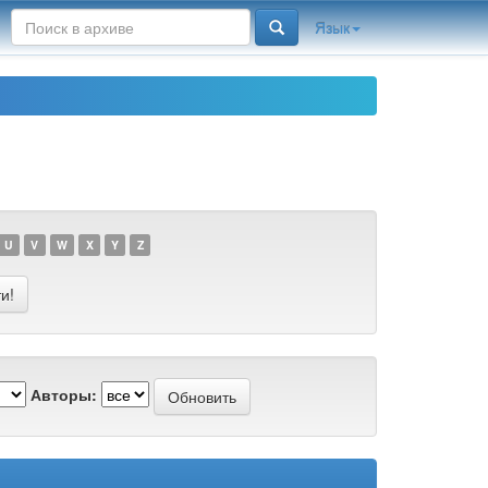
Язык
U
V
W
X
Y
Z
Авторы: