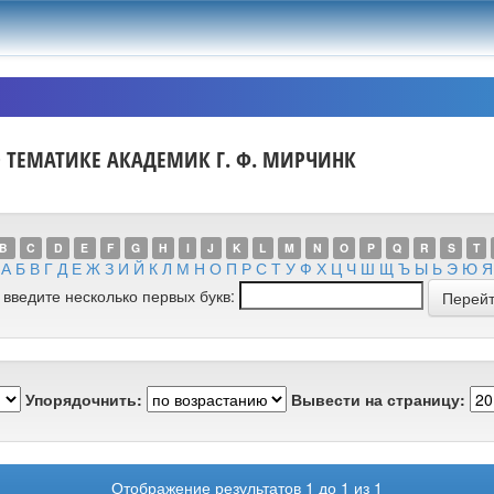
О ТЕМАТИКЕ АКАДЕМИК Г. Ф. МИРЧИНК
B
C
D
E
F
G
H
I
J
K
L
M
N
O
P
Q
R
S
T
А
Б
В
Г
Д
Е
Ж
З
И
Й
К
Л
М
Н
О
П
Р
С
Т
У
Ф
Х
Ц
Ч
Ш
Щ
Ъ
Ы
Ь
Э
Ю
Я
 введите несколько первых букв:
Упорядочнить:
Вывести на страницу:
Отображение результатов 1 до 1 из 1