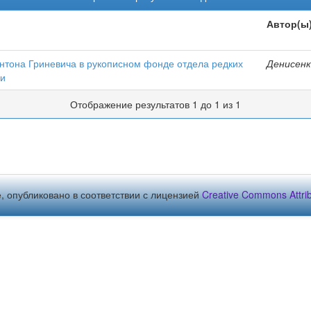
Автор(ы
нтона Гриневича в рукописном фонде отдела редких
Денисенк
си
Отображение результатов 1 до 1 из 1
, опубликовано в соответствии с лицензией
Creative Commons Attribu