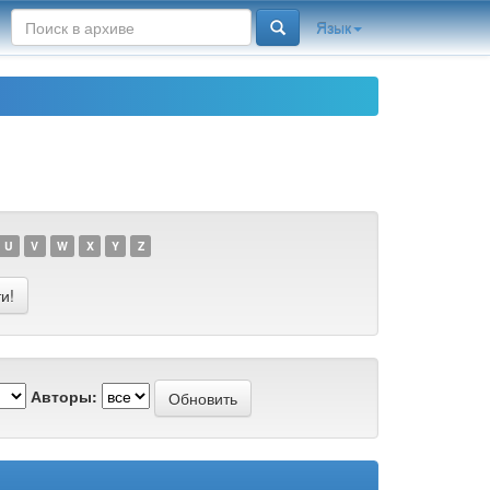
Язык
U
V
W
X
Y
Z
Авторы: