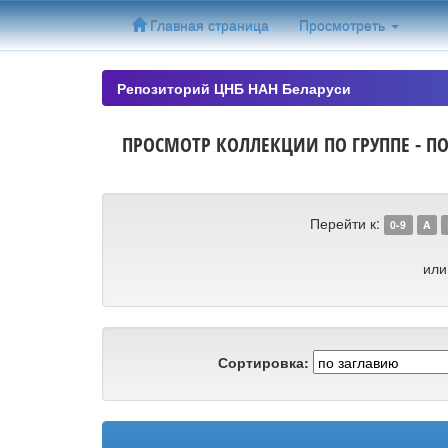
Skip
Главная страница
Просмотреть
navigation
Репозиторий ЦНБ НАН Беларуси
ПРОСМОТР КОЛЛЕКЦИИ ПО ГРУППЕ - ПО
Перейти к:
0-9
A
или
Сортировка: