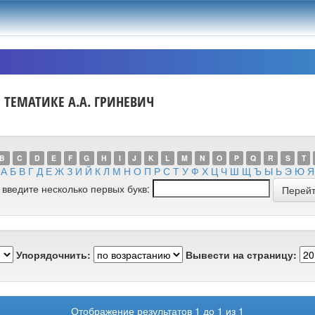
 ТЕМАТИКЕ А.А. ГРИНЕВИЧ
B
C
D
E
F
G
H
I
J
K
L
M
N
O
P
Q
R
S
T
А
Б
В
Г
Д
Е
Ж
З
И
Й
К
Л
М
Н
О
П
Р
С
Т
У
Ф
Х
Ц
Ч
Ш
Щ
Ъ
Ы
Ь
Э
Ю
Я
 введите несколько первых букв:
Упорядочнить:
Вывести на страницу:
Отображение результатов 1 до 1 из 1