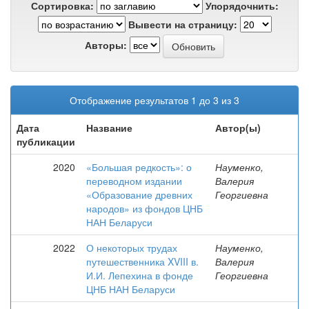
Сортировка:
Упорядочнить:
Вывести на страницу:
Авторы:
Отображение результатов 1 до 3 из 3
Дата
Название
Автор(ы)
публикации
2020
«Большая редкость»: о
Науменко,
переводном издании
Валерия
«Образование древних
Георгиевна
народов» из фондов ЦНБ
НАН Беларуси
2022
О некоторых трудах
Науменко,
путешественника XVIII в.
Валерия
И.И. Лепехина в фонде
Георгиевна
ЦНБ НАН Беларуси