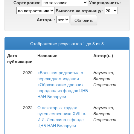
Сортировка:
Упорядочнить:
Вывести на страницу:
Авторы:
Отображение результатов 1 до 3 из 3
Дата
Название
Автор(ы)
публикации
2020
«Большая редкость»: о
Науменко,
переводном издании
Валерия
«Образование древних
Георгиевна
народов» из фондов ЦНБ
НАН Беларуси
2022
О некоторых трудах
Науменко,
путешественника XVIII в.
Валерия
И.И. Лепехина в фонде
Георгиевна
ЦНБ НАН Беларуси