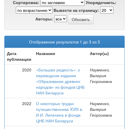
Сортировка:
Упорядочнить:
Вывести на страницу:
Авторы:
Отображение результатов 1 до 3 из 3
Дата
Название
Автор(ы)
публикации
2020
«Большая редкость»: о
Науменко,
переводном издании
Валерия
«Образование древних
Георгиевна
народов» из фондов ЦНБ
НАН Беларуси
2022
О некоторых трудах
Науменко,
путешественника XVIII в.
Валерия
И.И. Лепехина в фонде
Георгиевна
ЦНБ НАН Беларуси