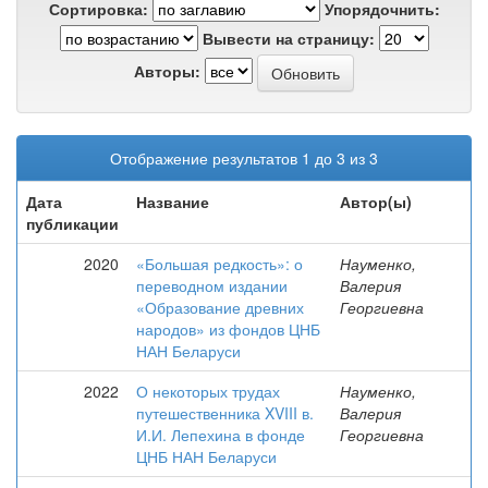
Сортировка:
Упорядочнить:
Вывести на страницу:
Авторы:
Отображение результатов 1 до 3 из 3
Дата
Название
Автор(ы)
публикации
2020
«Большая редкость»: о
Науменко,
переводном издании
Валерия
«Образование древних
Георгиевна
народов» из фондов ЦНБ
НАН Беларуси
2022
О некоторых трудах
Науменко,
путешественника XVIII в.
Валерия
И.И. Лепехина в фонде
Георгиевна
ЦНБ НАН Беларуси