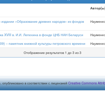
Автор(ы
м издании «Образование древних народов» из фондов
Науменко
ка XVIII в. И.И. Лепехина в фонде ЦНБ НАН Беларуси
Науменко
9) – памятник книжной культуры петровского времени
Науменко
Отображение результатов 1 до 3 из 3
, опубликовано в соответствии с лицензией
Creative Commons Attribu