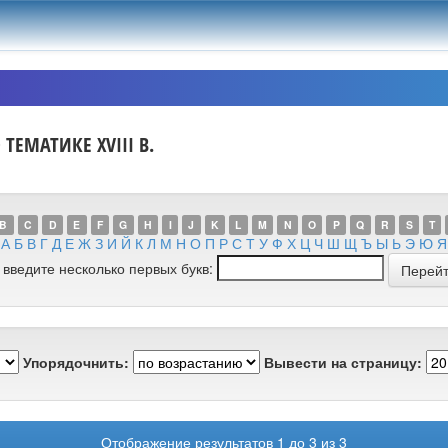
ТЕМАТИКЕ XVIII В.
B
C
D
E
F
G
H
I
J
K
L
M
N
O
P
Q
R
S
T
А
Б
В
Г
Д
Е
Ж
З
И
Й
К
Л
М
Н
О
П
Р
С
Т
У
Ф
Х
Ц
Ч
Ш
Щ
Ъ
Ы
Ь
Э
Ю
Я
 введите несколько первых букв:
Упорядочнить:
Вывести на страницу:
Отображение результатов 1 до 3 из 3