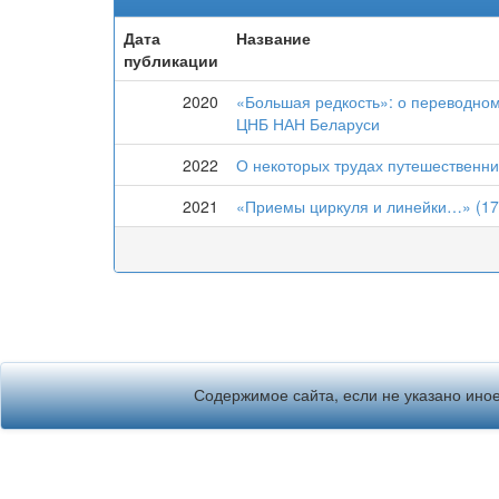
Дата
Название
публикации
2020
«Большая редкость»: о переводно
ЦНБ НАН Беларуси
2022
О некоторых трудах путешественни
2021
«Приемы циркуля и линейки…» (170
Содержимое сайта, если не указано иное