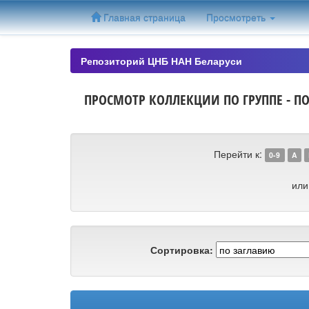
Skip
Главная страница
Просмотреть
navigation
Репозиторий ЦНБ НАН Беларуси
ПРОСМОТР КОЛЛЕКЦИИ ПО ГРУППЕ - ПО 
Перейти к:
0-9
A
или
Сортировка: