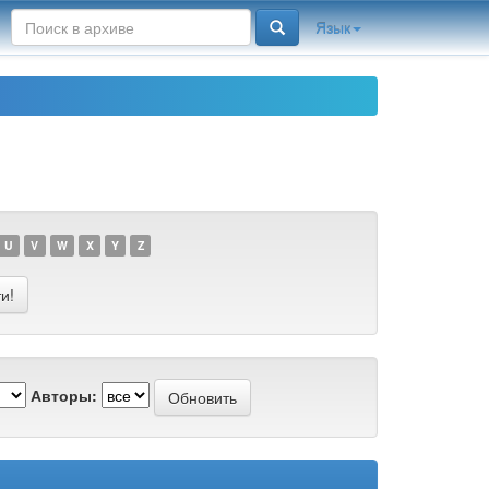
Язык
U
V
W
X
Y
Z
Авторы: