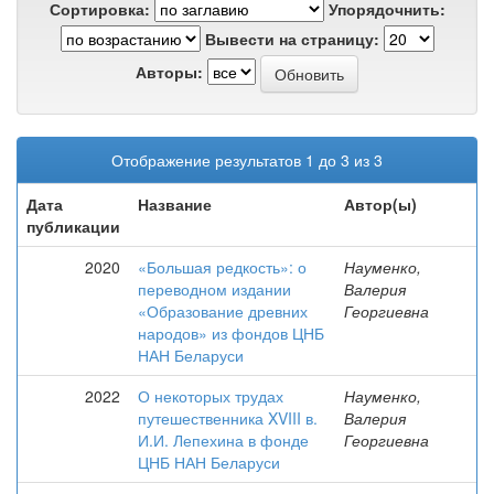
Сортировка:
Упорядочнить:
Вывести на страницу:
Авторы:
Отображение результатов 1 до 3 из 3
Дата
Название
Автор(ы)
публикации
2020
«Большая редкость»: о
Науменко,
переводном издании
Валерия
«Образование древних
Георгиевна
народов» из фондов ЦНБ
НАН Беларуси
2022
О некоторых трудах
Науменко,
путешественника XVIII в.
Валерия
И.И. Лепехина в фонде
Георгиевна
ЦНБ НАН Беларуси