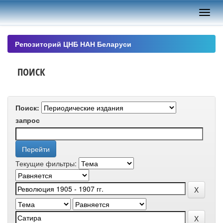
Skip
navigation
Репозиторий ЦНБ НАН Беларуси
ПОИСК
Поиск:
запрос
Текущие фильтры: