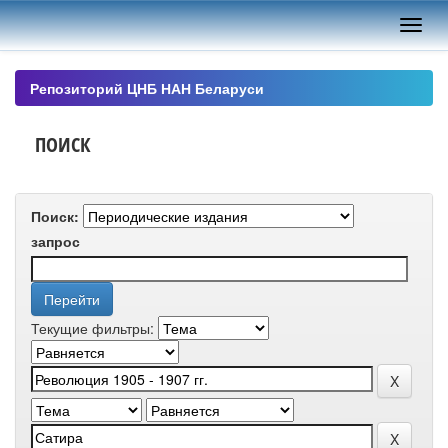
Skip
navigation
Репозиторий ЦНБ НАН Беларуси
ПОИСК
Поиск:
запрос
Текущие фильтры: