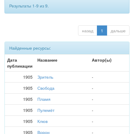
Результаты 1-9 из 9.
назад
1
дальше
Найденные ресурсы:
Дата
Название
Автор(ы)
публикации
1905
Зритель
-
1905
Свобода
-
1905
Пламя
-
1905
Пулемёт
-
1905
Клюв
-
1905
Ворон
-