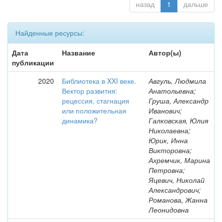
назад
1
дальше
Найденные ресурсы:
Дата
Название
Автор(ы)
публикации
2020
Библиотека в XXI веке.
Авгуль, Людмила
Вектор развития:
Анатольевна;
рецессия, стагнация
Груша, Александр
или положительная
Иванович;
динамика?
Галковская, Юлия
Николаевна;
Юрик, Инна
Викторовна;
Ахремчик, Марина
Петровна;
Яцевич, Николай
Александрович;
Романова, Жанна
Леонидовна