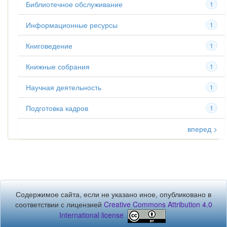
Библиотечное обслуживание
1
Информационные ресурсы
1
Книговедение
1
Книжные собрания
1
Научная деятельность
1
Подготовка кадров
1
вперед >
Содержимое сайта, если не указано иное, опубликовано в
соответствии с лицензией
Creative Commons Attribution 4.0
International license