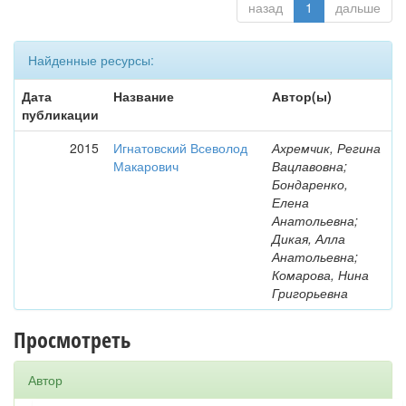
назад
1
дальше
Найденные ресурсы:
Дата
Название
Автор(ы)
публикации
2015
Игнатовский Всеволод
Ахремчик, Регина
Макарович
Вацлавовна;
Бондаренко,
Елена
Анатольевна;
Дикая, Алла
Анатольевна;
Комарова, Нина
Григорьевна
Просмотреть
Автор