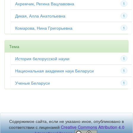
Ахремчик, Регина Вацлавовна
1
Дикая, Алла Анатольевна
1
Комарова, Нина Григорьевна
1
Тема
История белорусской науки
1
Национальная академия наук Беларуси
1
Ученые Беларуси
1
Содержимое сайта, если не указано иное, опубликовано в
соответствии с лицензией
Creative Commons Attribution 4.0