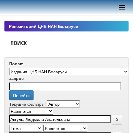
Skip
navigation
Репозиторий ЦНБ НАН Беларуси
ПОИСК
Поиск:
запрос
Текущие фильтры: