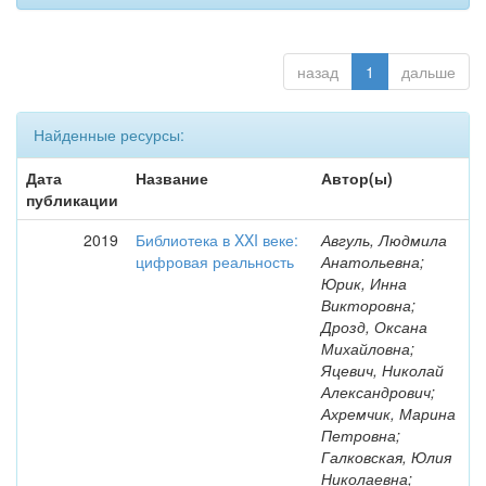
назад
1
дальше
Найденные ресурсы:
Дата
Название
Автор(ы)
публикации
2019
Библиотека в XXI веке:
Авгуль, Людмила
цифровая реальность
Анатольевна;
Юрик, Инна
Викторовна;
Дрозд, Оксана
Михайловна;
Яцевич, Николай
Александрович;
Ахремчик, Марина
Петровна;
Галковская, Юлия
Николаевна;