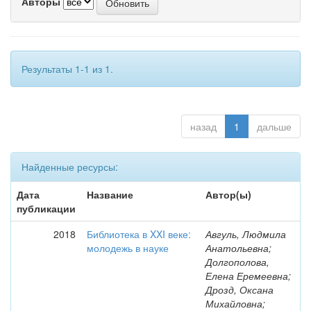
Авторы
Результаты 1-1 из 1.
назад
1
дальше
Найденные ресурсы:
Дата
Название
Автор(ы)
публикации
2018
Библиотека в XXI веке:
Авгуль, Людмила
молодежь в науке
Анатольевна;
Долгополова,
Елена Еремеевна;
Дрозд, Оксана
Михайловна;