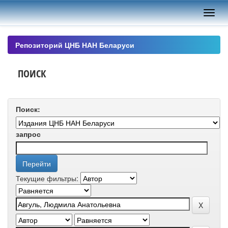
Skip
navigation
Репозиторий ЦНБ НАН Беларуси
ПОИСК
Поиск:
запрос
Текущие фильтры: