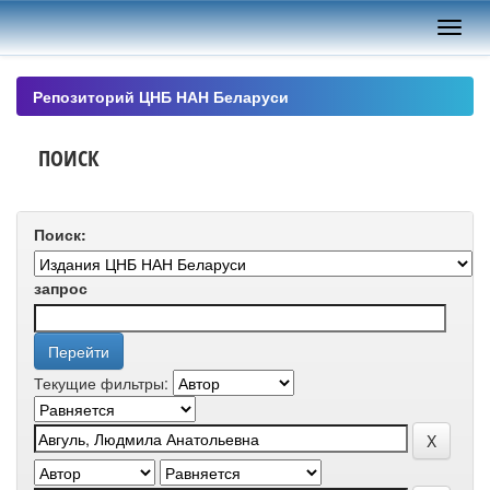
Skip
navigation
Репозиторий ЦНБ НАН Беларуси
ПОИСК
Поиск:
запрос
Текущие фильтры: