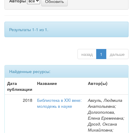
Авторы
Результаты 1-1 из 1.
назад
1
дальше
Найденные ресурсы:
Дата
Название
Автор(ы)
публикации
2018
Библиотека в XXI веке:
Авгуль, Людмила
молодежь в науке
Анатольевна;
Долгополова,
Елена Еремеевна;
Дрозд, Оксана
Михайловна;