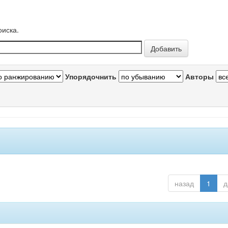
оиска.
Упорядочнить
Авторы
назад
1
д