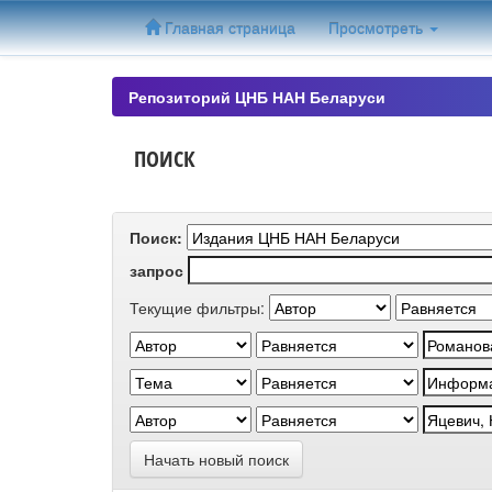
Skip
Главная страница
Просмотреть
navigation
Репозиторий ЦНБ НАН Беларуси
ПОИСК
Поиск:
запрос
Текущие фильтры:
Начать новый поиск