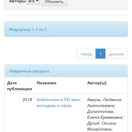
Авторы
Результаты 1-1 из 1.
назад
1
дальше
Найденные ресурсы:
Дата
Название
Автор(ы)
публикации
2018
Библиотека в XXI веке:
Авгуль, Людмила
молодежь в науке
Анатольевна;
Долгополова,
Елена Еремеевна;
Дрозд, Оксана
Михайловна;