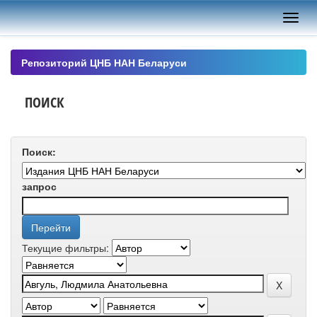
Skip
navigation
Репозиторий ЦНБ НАН Беларуси
ПОИСК
Поиск:
запрос
Текущие фильтры: