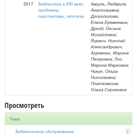
2017
Библиотека в XXI веке:
Авгуль, Людмила
проблемы,
Анатольевна;
перспективы, гипотезы
Долгополова,
Елена Еремеевна;
Дрозд, Оксана
Михайловна;
Яцевич, Николай
Александрович;
Ахремчик, Марина
Петровна; Лис,
Марина Марковна;
Чикун, Ольга
Николаевна;
Платковская,
Ольга Сергеевна
Просмотреть
Тема
Библиотечное обслуживание
2