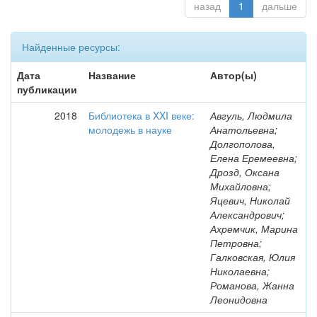
назад
1
дальше
Найденные ресурсы:
Дата
Название
Автор(ы)
публикации
2018
Библиотека в XXI веке:
Авгуль, Людмила
молодежь в науке
Анатольевна;
Долгополова,
Елена Еремеевна;
Дрозд, Оксана
Михайловна;
Яцевич, Николай
Александрович;
Ахремчик, Марина
Петровна;
Галковская, Юлия
Николаевна;
Романова, Жанна
Леонидовна