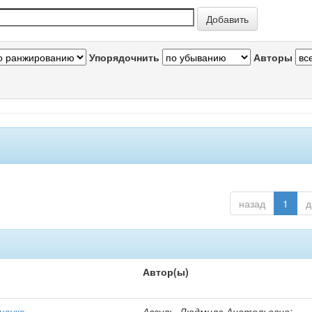
Упорядочнить
Авторы
назад
1
д
Автор(ы)
 науке
Авгуль, Людмила Анатольевна;