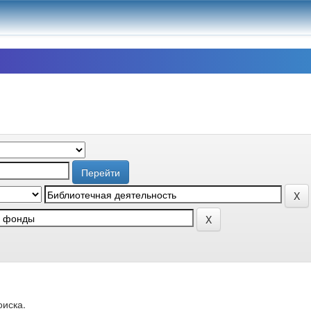
оиска.