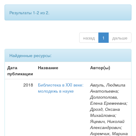
Результаты 1-2 из 2.
назад
1
дальше
Найденные ресурсы:
Дата
Название
Автор(ы)
публикации
2018
Библиотека в XXI веке:
Авгуль, Людмила
молодежь в науке
Анатольевна;
Долгополова,
Елена Еремеевна;
Дрозд, Оксана
Михайловна;
Яцевич, Николай
Александрович;
Ахремчик, Марина