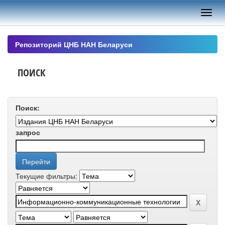
Skip
navigation
Репозиторий ЦНБ НАН Беларуси
ПОИСК
Поиск:
запрос
Текущие фильтры: