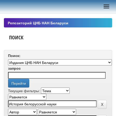
Skip
navigation
Репозиторий ЦНБ НАН Беларуси
ПОИСК
Поиск:
запрос
Текущие фильтры: