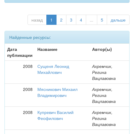
назад
1
2
3
4
...
5
дальше
Найденные ресурсы:
Дата
Название
Автор(ы)
публикации
2008
Сущеня Леонид
Ахремчик,
Михайлович
Регина
Вацлавовна
2008
Мясникович Михаил
Ахремчик,
Владимирович
Регина
Вацлавовна
2008
Купревич Василий
Ахремчик,
Феофилович
Регина
Вацлавовна