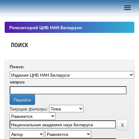
Skip
navigation
Репозиторий ЦНБ НАН Беларуси
ПОИСК
Поиск:
запрос
Текущие фильтры: