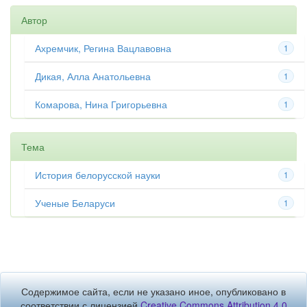
Автор
Ахремчик, Регина Вацлавовна
1
Дикая, Алла Анатольевна
1
Комарова, Нина Григорьевна
1
Тема
История белорусской науки
1
Ученые Беларуси
1
Содержимое сайта, если не указано иное, опубликовано в
соответствии с лицензией
Creative Commons Attribution 4.0