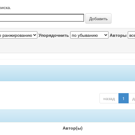
оиска.
Упорядочнить
Авторы
назад
1
д
Автор(ы)