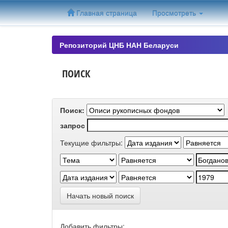
Skip
Главная страница
Просмотреть
navigation
Репозиторий ЦНБ НАН Беларуси
ПОИСК
Поиск:
запрос
Текущие фильтры:
Начать новый поиск
Добавить фильтры: