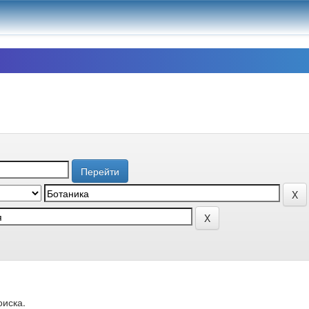
оиска.