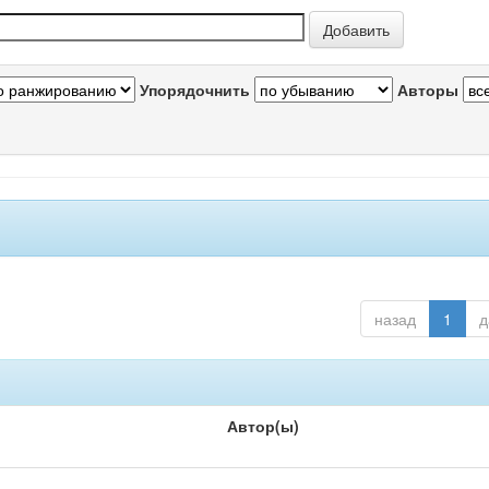
Упорядочнить
Авторы
назад
1
д
Автор(ы)
-