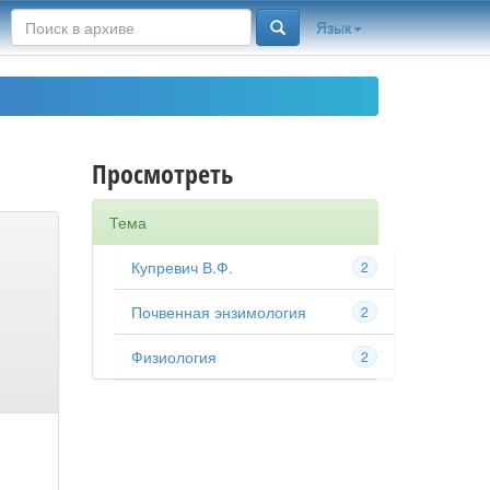
Язык
Просмотреть
Тема
Купревич В.Ф.
2
Почвенная энзимология
2
Физиология
2