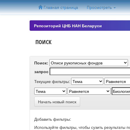
Skip
Главная страница
Просмотреть
navigation
Репозиторий ЦНБ НАН Беларуси
ПОИСК
Поиск:
запрос
Текущие фильтры:
Начать новый поиск
Добавить фильтры:
Используйте фильтры, чтобы сузить результаты п