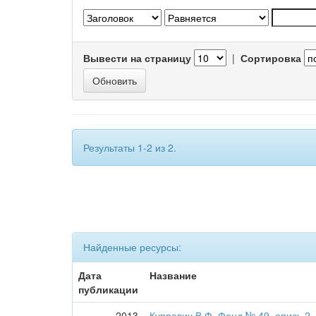
Вывести на страницу
|
Сортировка
Результаты 1-2 из 2.
Найденные ресурсы:
Дата
Название
публикации
2013
Купревич В.Ф. Фонд № 49, опись 2