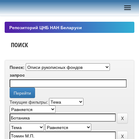
Skip
navigation
Репозиторий ЦНБ НАН Беларуси
ПОИСК
Поиск:
запрос
Текущие фильтры: