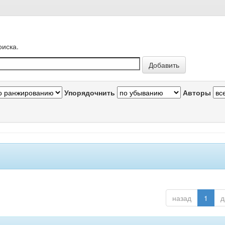
оиска.
Упорядочнить
Авторы
назад
1
д