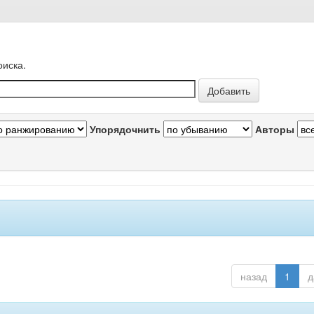
оиска.
Упорядочнить
Авторы
назад
1
д