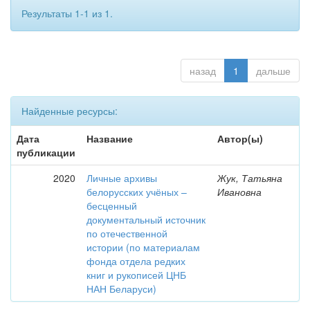
Результаты 1-1 из 1.
назад
1
дальше
Найденные ресурсы:
Дата
Название
Автор(ы)
публикации
2020
Личные архивы
Жук, Татьяна
белорусских учёных –
Ивановна
бесценный
документальный источник
по отечественной
истории (по материалам
фонда отдела редких
книг и рукописей ЦНБ
НАН Беларуси)