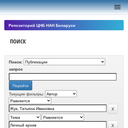
Skip
navigation
Репозиторий ЦНБ НАН Беларуси
ПОИСК
Поиск:
запрос
Текущие фильтры: