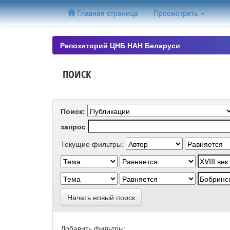
Skip
Главная страница
Просмотреть
navigation
Репозиторий ЦНБ НАН Беларуси
ПОИСК
Поиск:
запрос
Текущие фильтры:
Начать новый поиск
Добавить фильтры: