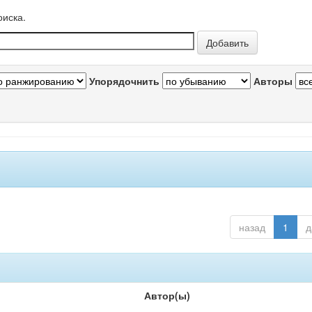
оиска.
Упорядочнить
Авторы
назад
1
д
Автор(ы)