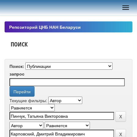
Skip
navigation
Репозиторий ЦНБ НАН Беларуси
ПОИСК
Поиск:
запрос
Текущие фильтры: