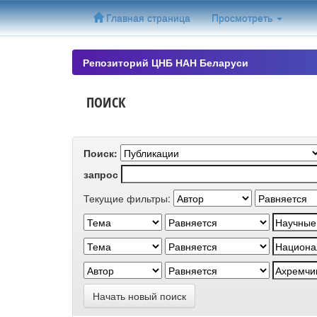
Skip
Главная страница
Просмотреть
navigation
Репозиторий ЦНБ НАН Беларуси
ПОИСК
Поиск:
запрос
Текущие фильтры:
Начать новый поиск