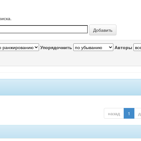
оиска.
Упорядочнить
Авторы
назад
1
д