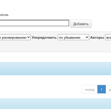
оиска.
Упорядочнить
Авторы
назад
1
д