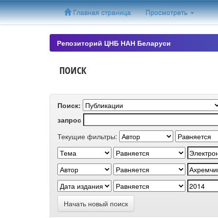
Skip
Главная страница
Просмотреть
navigation
Репозиторий ЦНБ НАН Беларуси
ПОИСК
Поиск:
запрос
Текущие фильтры:
Начать новый поиск