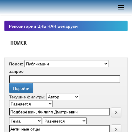
Skip
navigation
Репозиторий ЦНБ НАН Беларуси
ПОИСК
Поиск:
запрос
Текущие фильтры: