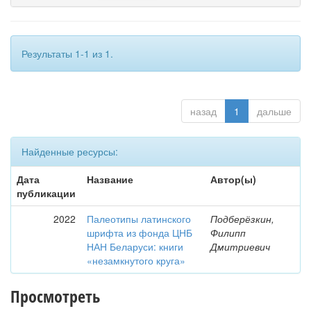
Результаты 1-1 из 1.
назад
1
дальше
Найденные ресурсы:
Дата
Название
Автор(ы)
публикации
2022
Палеотипы латинского
Подберёзкин,
шрифта из фонда ЦНБ
Филипп
НАН Беларуси: книги
Дмитриевич
«незамкнутого круга»
Просмотреть