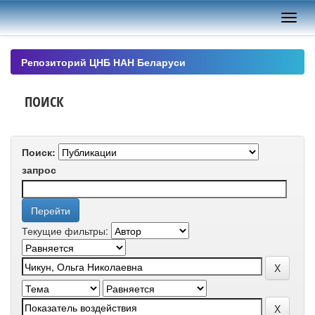
Skip
navigation
Репозиторий ЦНБ НАН Беларуси
ПОИСК
Поиск:
запрос
Текущие фильтры: