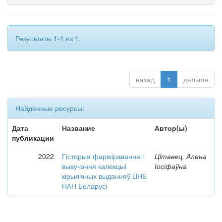
Результаты 1-1 из 1.
назад
1
дальше
Найденные ресурсы:
Дата
Название
Автор(ы)
публикации
2022
Гісторыя фарміравання і
Цiтавец, Алена
вывучэння калекцыі
Іосіфаўна
кірылічных выданняў ЦНБ
НАН Беларусі