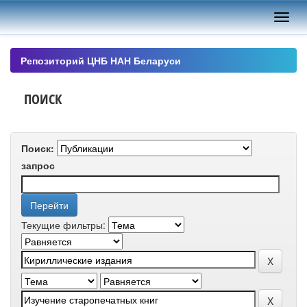
Skip
navigation
Репозиторий ЦНБ НАН Беларуси
ПОИСК
Поиск:
запрос
Текущие фильтры: