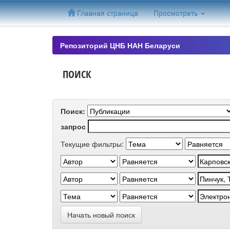
Skip
Главная страница
Просмотреть
navigation
Репозиторий ЦНБ НАН Беларуси
ПОИСК
Поиск:
запрос
Текущие фильтры:
Начать новый поиск