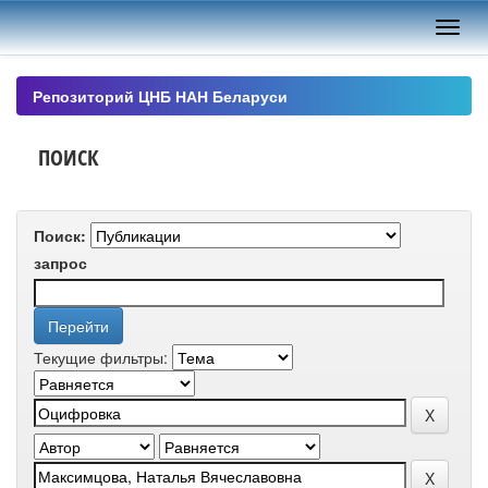
Skip
navigation
Репозиторий ЦНБ НАН Беларуси
ПОИСК
Поиск:
запрос
Текущие фильтры: