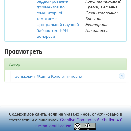
редактирование
Константиновна;
документов по
Ерёма, Татьяна
гуманитарной
Станиславовна;
тематике в
Зяткина,
Центральной научной
Екатерина
библиотеке НАН
Николаевна
Беларуси
Просмотреть
Автор
Зенькевич, Жанна Константиновна
1
Содержимое сайта, если не указано иное, опубликовано в
соответствии с лицензией
Creative Commons Attribution 4.0
International license