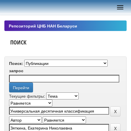
Skip
navigation
Репозиторий ЦНБ НАН Беларуси
ПОИСК
Поиск:
запрос
Текущие фильтры: