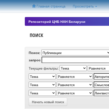
Skip
Главная страница
Просмотреть
navigation
Репозиторий ЦНБ НАН Беларуси
ПОИСК
Поиск:
запрос
Текущие фильтры:
Начать новый поиск