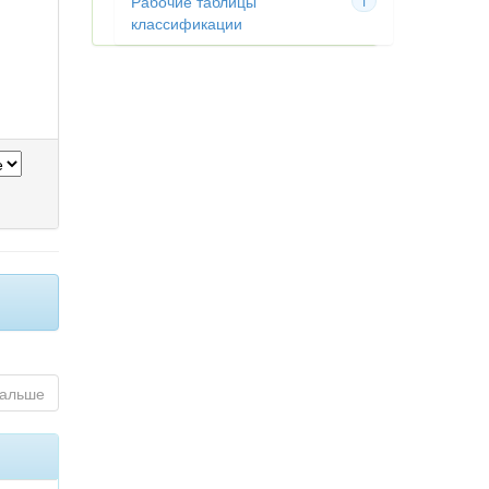
Рабочие таблицы
1
классификации
альше