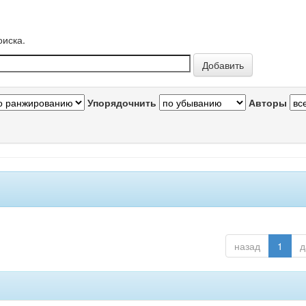
оиска.
Упорядочнить
Авторы
назад
1
д