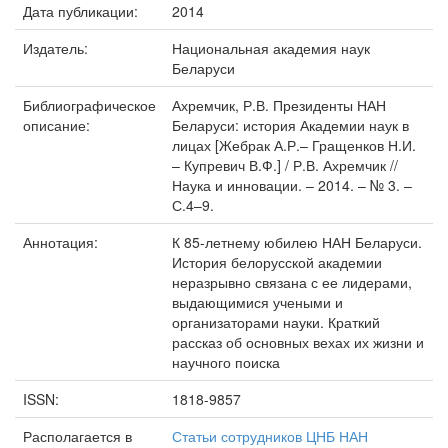
Дата публикации:
2014
Издатель:
Национальная академия наук
Беларуси
Библиографическое
Ахремчик, Р.В. Президенты НАН
описание:
Беларуси: история Академии наук в
лицах [Жебрак А.Р.– Гращенков Н.И.
– Купревич В.Ф.] / Р.В. Ахремчик //
Наука и инновации. – 2014. – № 3. –
С.4–9.
Аннотация:
К 85-летнему юбилею НАН Беларуси.
История белорусской академии
неразрывно связана с ее лидерами,
выдающимися учеными и
организаторами науки. Краткий
рассказ об основных вехах их жизни и
научного поиска
ISSN:
1818-9857
Располагается в
Статьи сотрудников ЦНБ НАН