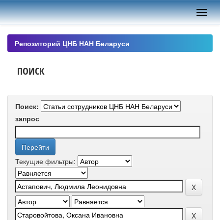
Skip
navigation
Репозиторий ЦНБ НАН Беларуси
ПОИСК
Поиск:
запрос
Текущие фильтры: