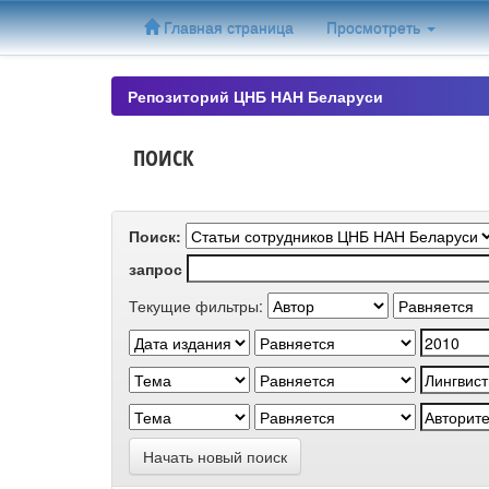
Skip
Главная страница
Просмотреть
navigation
Репозиторий ЦНБ НАН Беларуси
ПОИСК
Поиск:
запрос
Текущие фильтры:
Начать новый поиск