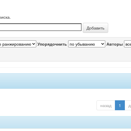
оиска.
Упорядочнить
Авторы
назад
1
д