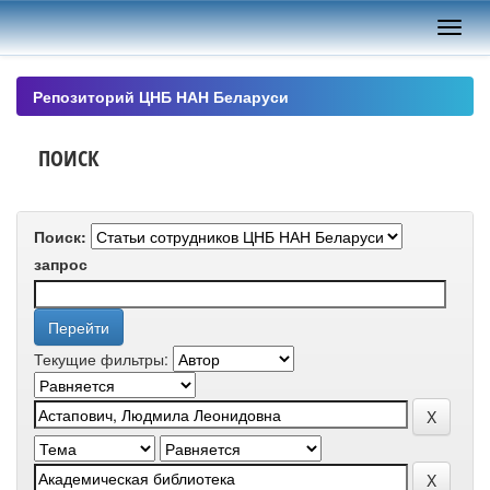
Skip
navigation
Репозиторий ЦНБ НАН Беларуси
ПОИСК
Поиск:
запрос
Текущие фильтры: