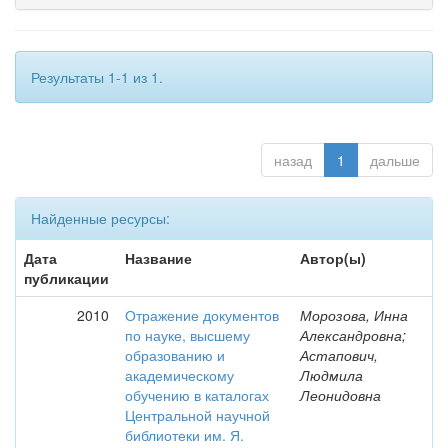
Результаты 1-1 из 1.
назад
1
дальше
Найденные ресурсы:
Дата
Название
Автор(ы)
публикации
2010
Отражение документов
Морозова, Инна
по науке, высшему
Александровна;
образованию и
Астапович,
академическому
Людмила
обучению в каталогах
Леонидовна
Центральной научной
библиотеки им. Я.