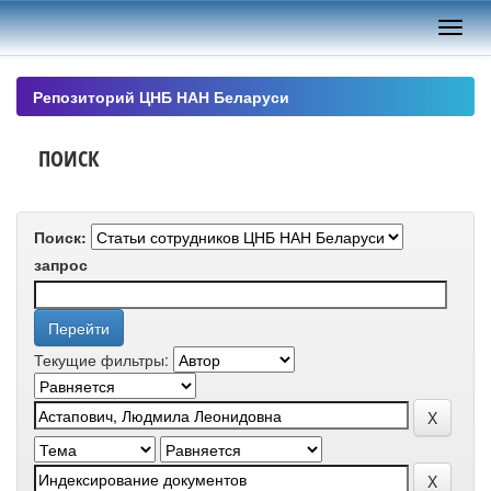
Skip
navigation
Репозиторий ЦНБ НАН Беларуси
ПОИСК
Поиск:
запрос
Текущие фильтры: