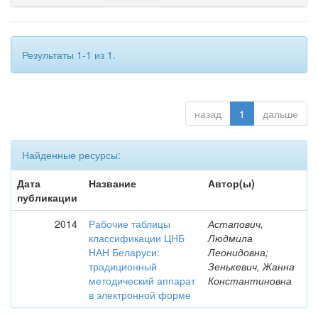
Результаты 1-1 из 1.
назад
1
дальше
Найденные ресурсы:
Дата
Название
Автор(ы)
публикации
2014
Рабочие таблицы
Астапович,
классификации ЦНБ
Людмила
НАН Беларуси:
Леонидовна;
традиционный
Зенькевич, Жанна
методический аппарат
Константиновна
в электронной форме