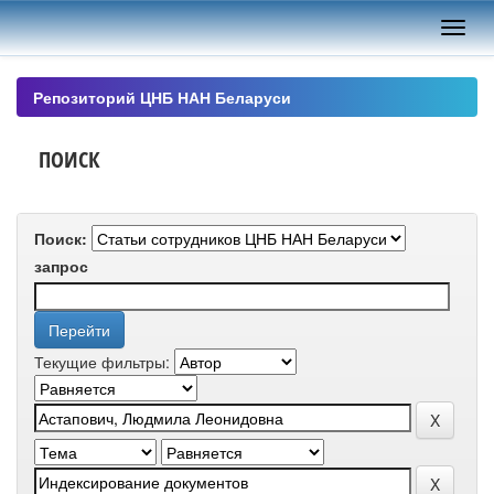
Skip
navigation
Репозиторий ЦНБ НАН Беларуси
ПОИСК
Поиск:
запрос
Текущие фильтры: